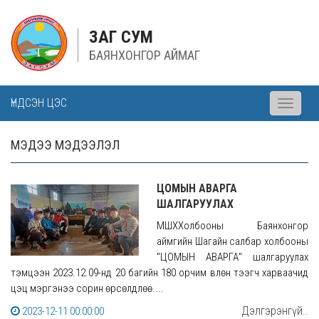
ЗАГ СУМ
БАЯНХОНГОР АЙМАГ
ҮНДСЭН ЦЭС
Toggle
navigati
МЭДЭЭ МЭДЭЭЛЭЛ
ЦОМЫН АВАРГА
ШАЛГАРУУЛАХ
МШХХолбооны Баянхонгор
аймгийн Шагайн салбар холбооны
"ЦОМЫН АВАРГА" шалгаруулах
тэмцээн 2023.12.09-нд 20 багийн 180 орчим Өвлөн тээгч харваачид
цэц мэргэнээ сорин өрсөлдлөө....
Дэлгэрэнгүй..
2023-12-11 00:00:00