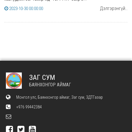
Дэлгэрэнгүй..
2023-10-30 00:00:00
ЗАГ СУМ
БАЯНХОНГОР АЙМАГ
Монгол улс, Баянхонгор аймаг, Заг сум, ЗДТГазар
+976 99442384