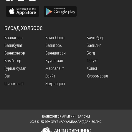
БУСАД ХОЛБООС
Баацагаан
Баян-Овоо
Баян-Өндөр
Баянбулаг
Баянговь
Баянлиг
Баянхонгор
Баянцагаан
Богд
Бөмбөгөр
Бууцагаан
Галуут
Гурванбулаг
Жаргалант
Жинст
Заг
Өлзийт
Хүрээмарал
Шинэжинст
Эрдэнэцогт
БАЯНХОНГОР АЙМГИЙН ЗАГ СУМ
2026 © БҮХ ЭРХ ХУУЛИАР ХАМГААЛАГДСАН БОЛНО.