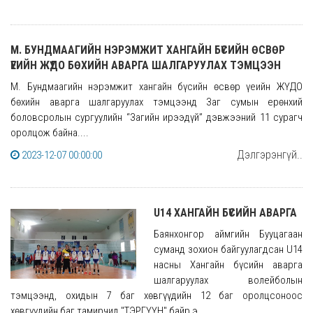
М. БУНДМААГИЙН НЭРЭМЖИТ ХАНГАЙН БҮСИЙН ӨСВӨР
ҮЕИЙН ЖҮДО БӨХИЙН АВАРГА ШАЛГАРУУЛАХ ТЭМЦЭЭН
М. Бундмаагийн нэрэмжит хангайн бүсийн өсвөр үеийн ЖҮДО
бөхийн аварга шалгаруулах тэмцээнд Заг сумын ерөнхий
боловсролын сургуулийн “Загийн ирээдүй” дэвжээний 11 сурагч
оролцож байна....
Дэлгэрэнгүй..
2023-12-07 00:00:00
U14 ХАНГАЙН БҮСИЙН АВАРГА
Баянхонгор аймгийн Бууцагаан
суманд зохион байгуулагдсан U14
насны Хангайн бүсийн аварга
шалгаруулах волeйболын
тэмцээнд, охидын 7 баг хөвгүүдийн 12 баг оролцсоноос
хөвгүүдийн баг тамирчид "ТЭРГҮҮН" байр э...