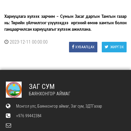
Хариуцлага хүлээх зарчим – Сумын Засаг даргын Тамгын газар
нь: Төрийн үйлчилгээг үзүүлэхдээ иргэний өмнө хамтын болон
ганцаарчилсан хариуцлагыг хүлээж ажиллана.
2023-12-11 00:00:00
ХУВААЛЦАХ
ЖИРГЭХ
ЗАГ СУМ
БАЯНХОНГОР АЙМАГ
Монгол улс, Баянхонгор аймаг, Заг сум, ЗДТГазар
+976 99442384