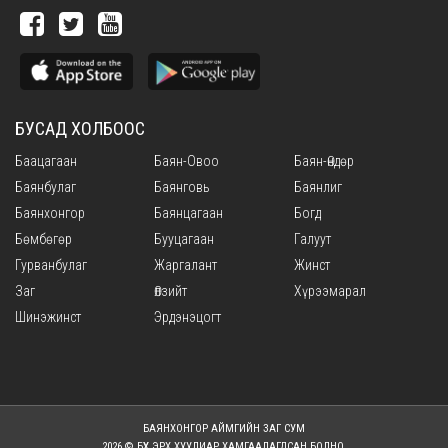
БУСАД ХОЛБООС
Баацагаан
Баян-Овоо
Баян-Өндөр
Баянбулаг
Баянговь
Баянлиг
Баянхонгор
Баянцагаан
Богд
Бөмбөгөр
Бууцагаан
Галуут
Гурванбулаг
Жаргалант
Жинст
Заг
Өлзийт
Хүрээмарал
Шинэжинст
Эрдэнэцогт
БАЯНХОНГОР АЙМГИЙН ЗАГ СУМ
2026 © БҮХ ЭРХ ХУУЛИАР ХАМГААЛАГДСАН БОЛНО.