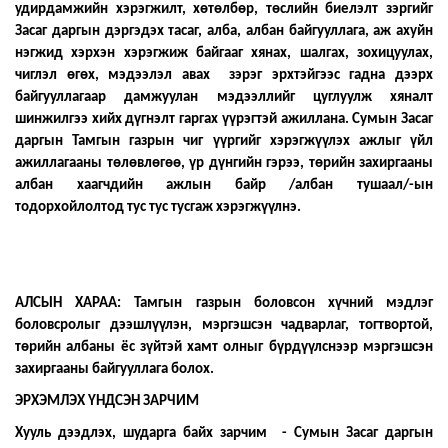
удирдамжийн хэрэгжилт, хөтөлбөр, төслийн биелэлт зэргийг
Засаг даргын дэргэдэх тасаг, алба, албан байгууллага, аж ахуйн
нэгжид хэрхэн хэрэгжиж байгааг хянах, шалгах, зохицуулах,
чиглэл өгөх, мэдээлэл авах зэрэг эрхтэйгээс гадна дээрх
байгууллагаар дамжуулан мэдээллийг цуглуулж хяналт
шинжилгээ хийх дүгнэлт гаргах үүрэгтэй ажиллана. Сумын Засаг
даргын Тамгын газрын чиг үүргийг хэрэгжүүлэх ажлыг үйл
ажиллагааны төлөвлөгөө, үр дүнгийн гэрээ, төрийн захиргааны
албан хаагчдийн ажлын байр /албан тушаал/-ын
тодорхойлолтод тус тус тусгаж хэрэгжүүлнэ.
АЛСЫН ХАРАА: Тамгын газрын боловсон хүчний мэдлэг
боловсролыг дээшлүүлэн, мэргэшсэн чадварлаг, тогтвортой,
төрийн албаны ёс зүйтэй хамт олныг бүрдүүлснээр мэргэшсэн
захиргааны байгууллага болох.
ЭРХЭМЛЭХ ҮНДСЭН ЗАРЧИМ
Хууль дээдлэх, шударга байх зарчим - Сумын Засаг даргын