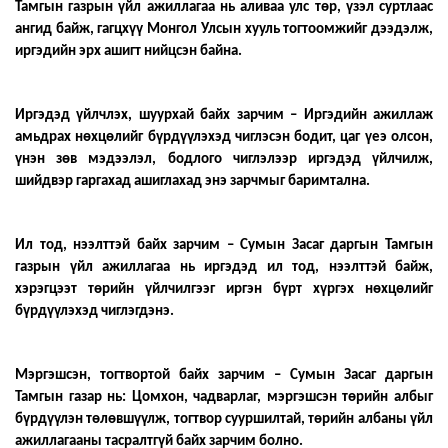
Тамгын газрын үйл ажиллагаа нь аливаа улс төр, үзэл суртлаас
ангид байж, гагцхүү Монгол Улсын хууль тогтоомжийг дээдэлж,
иргэдийн эрх ашигт нийцсэн байна.
Иргэдэд үйлчлэх, шуурхай байх зарчим – Иргэдийн ажиллаж
амьдрах нөхцөлийг бүрдүүлэхэд чиглэсэн бодит, цаг үеэ олсон,
үнэн зөв мэдээлэл, бодлого чиглэлээр иргэдэд үйлчилж,
шийдвэр гаргахад ашиглахад энэ зарчмыг баримтална.
Ил тод, нээлттэй байх зарчим – Сумын Засаг даргын Тамгын
газрын үйл ажиллагаа нь иргэдэд ил тод, нээлттэй байж,
хэрэгцээт төрийн үйлчилгээг иргэн бүрт хүргэх нөхцөлийг
бүрдүүлэхэд чиглэгдэнэ.
Мэргэшсэн, тогтвортой байх зарчим – Сумын Засаг даргын
Тамгын газар нь: Цомхон, чадварлаг, мэргэшсэн төрийн албыг
бүрдүүлэн төлөвшүүлж, тогтвор сууршилтай, төрийн албаны үйл
ажиллагааны тасралтгүй байх зарчим болно.