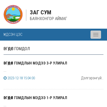
ЗАГ СУМ
БАЯНХОНГОР АЙМАГ
ҮНДСЭН ЦЭС
Toggle
navigati
ӨРГӨДӨЛ ГОМДОЛ
ӨРГӨДӨЛ ГОМДЛЫН МЭДЭЭ 3-Р УЛИРАЛ
...
Дэлгэрэнгүй..
2023-12-18 15:04:00
ӨРГӨДӨЛ ГОМДЛЫН МЭДЭЭ 1-Р УЛИРАЛ
...