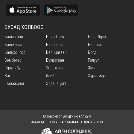
БУСАД ХОЛБООС
Баацагаан
Баян-Овоо
Баян-Өндөр
Баянбулаг
Баянговь
Баянлиг
Баянхонгор
Баянцагаан
Богд
Бөмбөгөр
Бууцагаан
Галуут
Гурванбулаг
Жаргалант
Жинст
Заг
Өлзийт
Хүрээмарал
Шинэжинст
Эрдэнэцогт
БАЯНХОНГОР АЙМГИЙН ЗАГ СУМ
2026 © БҮХ ЭРХ ХУУЛИАР ХАМГААЛАГДСАН БОЛНО.