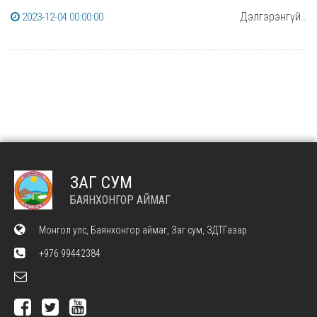
Дэлгэрэнгүй..
2023-12-04 00:00:00
ЗАГ СУМ
БАЯНХОНГОР АЙМАГ
Монгол улс, Баянхонгор аймаг, Заг сум, ЗДТГазар
+976 99442384