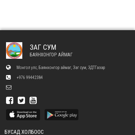
ЗАГ СУМ
БАЯНХОНГОР АЙМАГ
Монгол улс, Баянхонгор аймаг, Заг сум, ЗДТГазар
+976 99442384
БУСАД ХОЛБООС