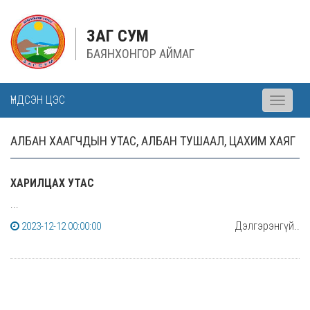
ЗАГ СУМ
БАЯНХОНГОР АЙМАГ
ҮНДСЭН ЦЭС
Toggle
navigati
АЛБАН ХААГЧДЫН УТАС, АЛБАН ТУШААЛ, ЦАХИМ ХАЯГ
ХАРИЛЦАХ УТАС
...
Дэлгэрэнгүй..
2023-12-12 00:00:00