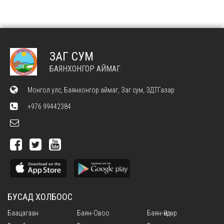
ЗАГ СУМ
БАЯНХОНГОР АЙМАГ
Монгол улс, Баянхонгор аймаг, Заг сум, ЗДТГазар
+976 99442384
БУСАД ХОЛБООС
Баацагаан
Баян-Овоо
Баян-Өндөр