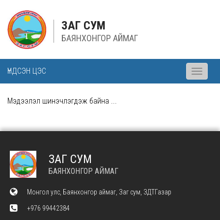
ЗАГ СУМ
БАЯНХОНГОР АЙМАГ
ҮНДСЭН ЦЭС
Toggle
navigati
Мэдээлэл шинэчлэгдэж байна ...
ЗАГ СУМ
БАЯНХОНГОР АЙМАГ
Монгол улс, Баянхонгор аймаг, Заг сум, ЗДТГазар
+976 99442384