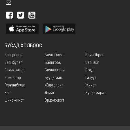
БУСАД ХОЛБООС
Баацагаан
Баян-Овоо
Баян-Өндөр
Баянбулаг
Баянговь
Баянлиг
Баянхонгор
Баянцагаан
Богд
Бөмбөгөр
Бууцагаан
Галуут
Гурванбулаг
Жаргалант
Жинст
Заг
Өлзийт
Хүрээмарал
Шинэжинст
Эрдэнэцогт