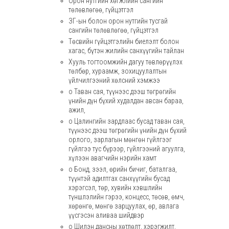
Орон нутгийн хөгжлийн сангийн
төлөвлөгөө, гүйцэтгэл
ЗГ-ын болон орон нутгийн тусгай
сангийн төлөвлөгөө, гүйцэтгэл
Төсвийн гүйцэтгэлийн биелэлт болон
хагас, бүтэн жилийн санхүүгийн тайлан
Хууль тогтоомжийн дагуу төвлөрүүлэх
төлбөр, хураамж, зохицуулалтын
үйлчилгээний хөлсний хэмжээ
o Таван сая, түүнээс дээш төгрөгийн
үнийн дүн бүхий худалдан авсан бараа,
ажил,
o Цалингийн зардлаас бусад таван сая,
түүнээс дээш төгрөгийн үнийн дүн бүхий
орлого, зарлагын мөнгөн гүйлгээг
гүйлгээ тус бүрээр, гүйлгээний агуулга,
хүлээн авагчийн нэрийн хамт
o Бонд, зээл, өрийн бичиг, баталгаа,
түүнтэй адилтгах санхүүгийн бусад
хэрэгсэл, төр, хувийн хэвшлийн
түншлэлийн гэрээ, концесс, төсөв, өмч,
хөрөнгө, мөнгө зарцуулах, өр, авлага
үүсгэсэн аливаа шийдвэр
o Шилэн дансны хөтлөлт, хэрэгжилт,