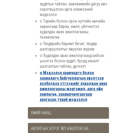
аудитын тайлан, зөвлөмжийн дагуу авч
хэрэгжүүлсэн арга хэмжээний
мэдээлэл
o Төрийн болон орон нутгийн өмчийн
хөрөнгөөр бараа, ажил, үйлчилгээ
худалдан авах ажиллагааны
төлөвлөгөө
o Тендерийн баримт бичиг, тендер
шалгаруулалтыг явуулах журам
o Худалдан авах ажиллагаанд хийсэн
үнэлгээ болон аудит, бусад хяналт
шалгалтын тайлан, дүгнэлт
o Мэдээлэл хариуцагч болон
захиалагч байгууллагын хүсэлтээр
холбогдох этгээдийг худалдан авах
ажиллагааны мэргэжил, арга зүйн
зөвлөгөө, зааварчилгаагаар
хангасан тухай мэдээлэл
ХҮНИЙ НӨӨЦ
АВЛИГЫН ЭСРЭГ ҮЙЛ АЖИЛЛАГАА