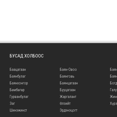
БУСАД ХОЛБООС
Баацагаан
Баян-Овоо
Баян
Баянбулаг
Баянговь
Бая
Баянхонгор
Баянцагаан
Богд
Бөмбөгөр
Бууцагаан
Галу
Гурванбулаг
Жаргалант
Жин
Заг
Өлзийт
Хүр
Шинэжинст
Эрдэнэцогт