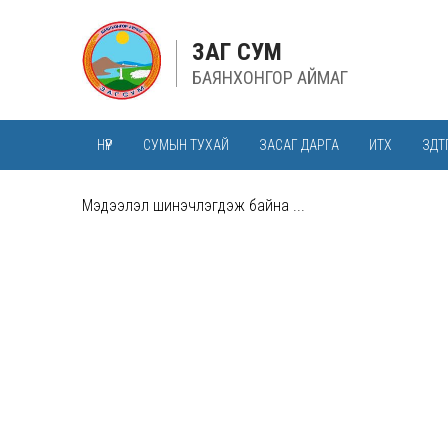
ЗАГ СУМ
БАЯНХОНГОР АЙМАГ
НҮҮР
СУМЫН ТУХАЙ
ЗАСАГ ДАРГА
ИТХ
ЗДТ
Мэдээлэл шинэчлэгдэж байна ...