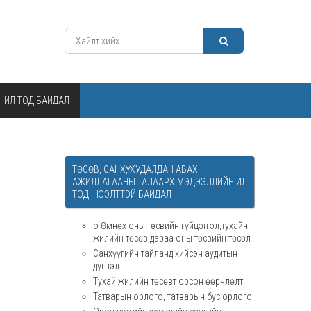
ИЛ ТОД БАЙДАЛ
ТӨСӨВ, САНХҮҮ, ХУДАЛДАН АВАХ
АЖИЛЛАГААНЫ ТАЛААРХ МЭДЭЭЛЛИЙН ИЛ
ТОД, НЭЭЛТТЭЙ БАЙДАЛ
o Өмнөх оны төсвийн гүйцэтгэл,тухайн
жилийн төсөв,дараа оны төсвийн төсөл
Санхүүгийн тайланд хийсэн аудитын
дүгнэлт
Тухай жилийн төсөвт орсон өөрчлөлт
Татварын орлого, татварын бус орлого