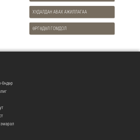
ХУДАЛДАН АВАХ АЖИЛЛАГАА
ӨРГӨДӨЛ ГОМДОЛ
-Өндөр
нлиг
ут
ст
ээмарал