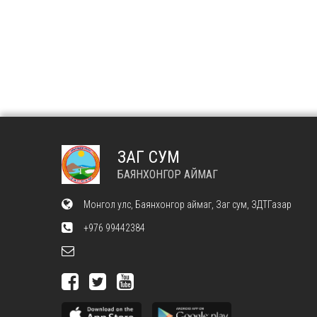
ЗАГ СУМ
БАЯНХОНГОР АЙМАГ
Монгол улс, Баянхонгор аймаг, Заг сум, ЗДТГазар
+976 99442384