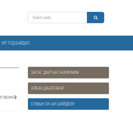
ИЛ ТОД БАЙДАЛ
ЗАСАГ ДАРГЫН ЗАХИРАМЖ
АЛБАН ДААЛГАВАР
гэрэнгүй..
СУМЫН ОК-ЫН ШИЙДВЭР