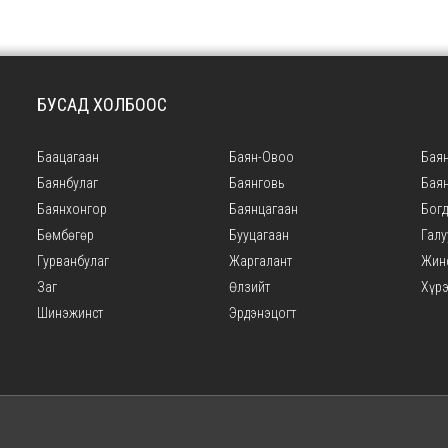
БУСАД ХОЛБООС
Баацагаан
Баян-Овоо
Баян
Баянбулаг
Баянговь
Бая
Баянхонгор
Баянцагаан
Богд
Бөмбөгөр
Бууцагаан
Галу
Гурванбулаг
Жаргалант
Жин
Заг
Өлзийт
Хүр
Шинэжинст
Эрдэнэцогт