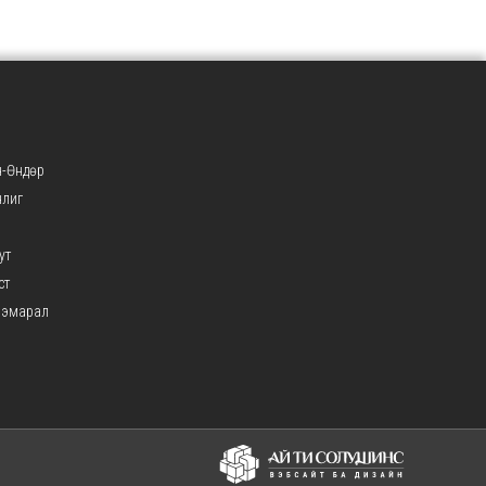
-Өндөр
нлиг
ут
ст
ээмарал