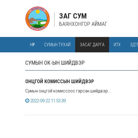
ЗАГ СУМ
БАЯНХОНГОР АЙМАГ
НҮҮР
СУМЫН ТУХАЙ
ЗАСАГ ДАРГА
ИТХ
ЗДТ
СУМЫН ОК-ЫН ШИЙДВЭР
ОНЦГОЙ КОМИССЫН ШИЙДВЭР
Сумын онцгой комиссоос гарсан шийдвэр...
2022-09-22 11:55:39