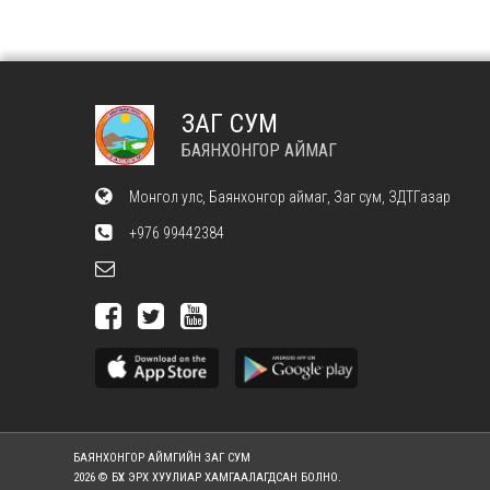
ЗАГ СУМ
БАЯНХОНГОР АЙМАГ
Монгол улс, Баянхонгор аймаг, Заг сум, ЗДТГазар
+976 99442384
БАЯНХОНГОР АЙМГИЙН ЗАГ СУМ
2026 © БҮХ ЭРХ ХУУЛИАР ХАМГААЛАГДСАН БОЛНО.