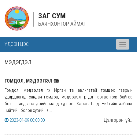
ЗАГ СУМ
БАЯНХОНГОР АЙМАГ
ҮНДСЭН ЦЭС
Toggle
navigati
МЭДЭГДЭЛ
ГОМДОЛ, МЭДЭЭЛЭЛ ӨГӨХ
Гомдол, мэдээлэл өгөх Иргэн та авлигатай тэмцэх газрын
удирдлагад хандан гомдол, мэдээлэл, өргөдөл гаргах гэж байгаа
бол... Танд энэ өдрийн мэнд хүргэе. Хэрэв Танд: Нийтийн албанд
нийтийн болон хувийн а...
Дэлгэрэнгүй..
2023-01-09 00:00:00