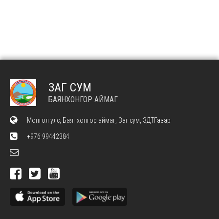
ЗАГ СУМ
БАЯНХОНГОР АЙМАГ
Монгол улс, Баянхонгор аймаг, Заг сум, ЗДТГазар
+976 99442384