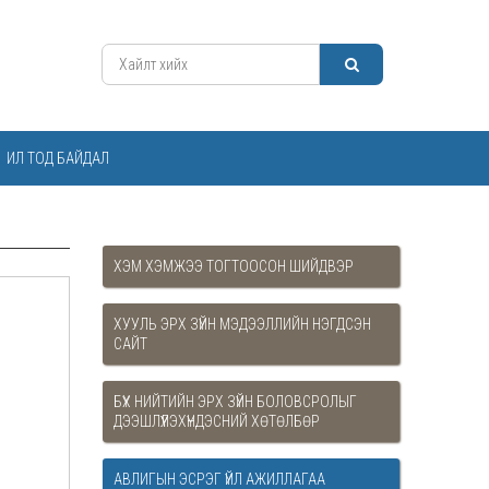
ИЛ ТОД БАЙДАЛ
ХЭМ ХЭМЖЭЭ ТОГТООСОН ШИЙДВЭР
ХУУЛЬ ЭРХ ЗҮЙН МЭДЭЭЛЛИЙН НЭГДСЭН
САЙТ
БҮХ НИЙТИЙН ЭРХ ЗҮЙН БОЛОВСРОЛЫГ
ДЭЭШЛҮҮЛЭХҮНДЭСНИЙ ХӨТӨЛБӨР
АВЛИГЫН ЭСРЭГ ҮЙЛ АЖИЛЛАГАА