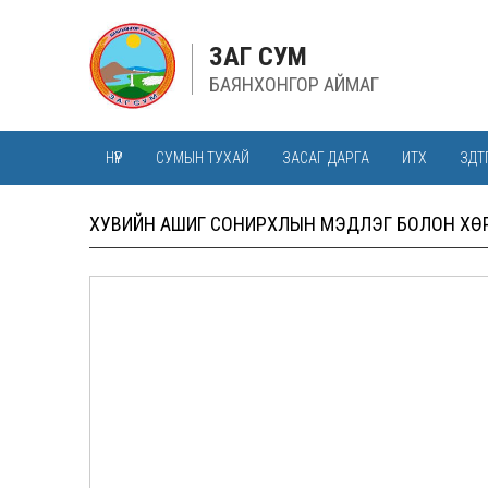
ЗАГ СУМ
БАЯНХОНГОР АЙМАГ
НҮҮР
СУМЫН ТУХАЙ
ЗАСАГ ДАРГА
ИТХ
ЗДТ
ХУВИЙН АШИГ СОНИРХЛЫН МЭДҮҮЛЭГ БОЛОН ХӨР