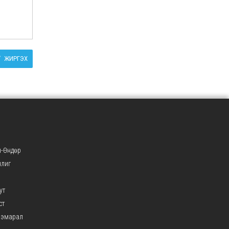
ЖИРГЭХ
-Өндөр
нлиг
ут
ст
ээмарал