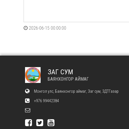
2026-06-15 00:00:00
ЗАГ СУМ
БАЯНХОНГОР АЙМАГ
Монгол улс, Баянхонгор аймаг, Заг сум, ЗДТГазар
+976 99442384