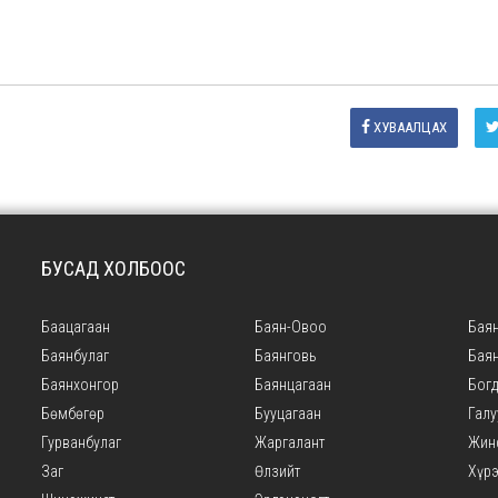
ХУВААЛЦАХ
БУСАД ХОЛБООС
Баацагаан
Баян-Овоо
Баян
Баянбулаг
Баянговь
Бая
Баянхонгор
Баянцагаан
Богд
Бөмбөгөр
Бууцагаан
Галу
Гурванбулаг
Жаргалант
Жин
Заг
Өлзийт
Хүр