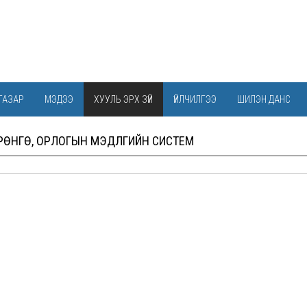
ГАЗАР
МЭДЭЭ
ХУУЛЬ ЭРХ ЗҮЙ
ҮЙЛЧИЛГЭЭ
ШИЛЭН ДАНС
ӨНГӨ, ОРЛОГЫН МЭДҮҮЛГИЙН СИСТЕМ