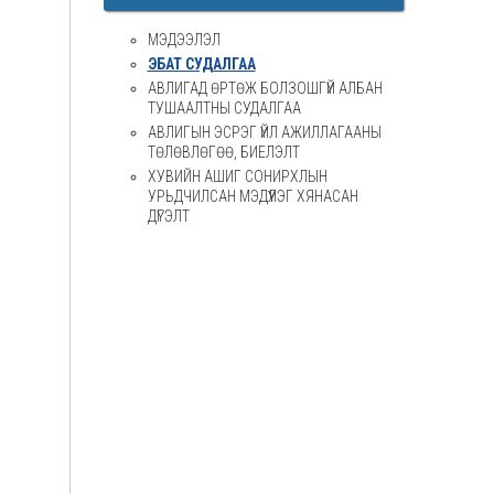
МЭДЭЭЛЭЛ
ЭБАТ СУДАЛГАА
АВЛИГАД ӨРТӨЖ БОЛЗОШГҮЙ АЛБАН
ТУШААЛТНЫ СУДАЛГАА
АВЛИГЫН ЭСРЭГ ҮЙЛ АЖИЛЛАГААНЫ
ТӨЛӨВЛӨГӨӨ, БИЕЛЭЛТ
ХУВИЙН АШИГ СОНИРХЛЫН
УРЬДЧИЛСАН МЭДҮҮЛЭГ ХЯНАСАН
ДҮГЭЛТ