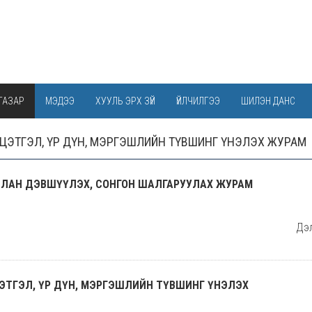
ГАЗАР
МЭДЭЭ
ХУУЛЬ ЭРХ ЗҮЙ
ҮЙЛЧИЛГЭЭ
ШИЛЭН ДАНС
ЦЭТГЭЛ, ҮР ДҮН, МЭРГЭШЛИЙН ТҮВШИНГ ҮНЭЛЭХ ЖУРАМ
АТЛАН ДЭВШҮҮЛЭХ, СОНГОН ШАЛГАРУУЛАХ ЖУРАМ
Дэл
ЭТГЭЛ, ҮР ДҮН, МЭРГЭШЛИЙН ТҮВШИНГ ҮНЭЛЭХ