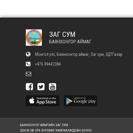
ЗАГ СУМ
БАЯНХОНГОР АЙМАГ
Монгол улс, Баянхонгор аймаг, Заг сум, ЗДТГазар
+976 99442384
БАЯНХОНГОР АЙМГИЙН ЗАГ СУМ
2026 © БҮХ ЭРХ ХУУЛИАР ХАМГААЛАГДСАН БОЛНО.