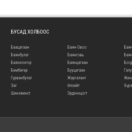
БУСАД ХОЛБООС
Баацагаан
Баян-Овоо
Баян
Баянбулаг
Баянговь
Бая
Баянхонгор
Баянцагаан
Богд
Бөмбөгөр
Бууцагаан
Галу
Гурванбулаг
Жаргалант
Жин
Заг
Өлзийт
Хүр
Шинэжинст
Эрдэнэцогт