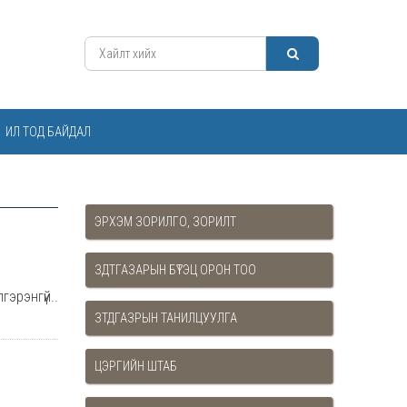
ИЛ ТОД БАЙДАЛ
ЭРХЭМ ЗОРИЛГО, ЗОРИЛТ
ЗДТГАЗАРЫН БҮТЭЦ ОРОН ТОО
гэрэнгүй..
ЗТДГАЗРЫН ТАНИЛЦУУЛГА
ЦЭРГИЙН ШТАБ