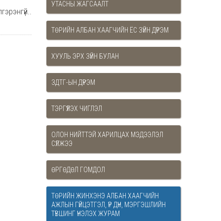
УТАСНЫ ЖАГСААЛТ
гэрэнгүй..
ТӨРИЙН АЛБАН ХААГЧИЙН ЁС ЗҮЙН ДҮРЭМ
ХУУЛЬ ЭРХ ЗҮЙН БУЛАН
ЗДТГ-ЫН ДҮРЭМ
ТЭРГҮҮЛЭХ ЧИГЛЭЛ
ОЛОН НИЙТТЭЙ ХАРИЛЦАХ МЭДЭЭЛЭЛ
СҮЛЖЭЭ
ӨРГӨДӨЛ ГОМДОЛ
ТӨРИЙН ЖИНХЭНЭ АЛБАН ХААГЧИЙН
АЖЛЫН ГҮЙЦЭТГЭЛ, ҮР ДҮН, МЭРГЭШЛИЙН
ТҮВШИНГ ҮНЭЛЭХ ЖУРАМ