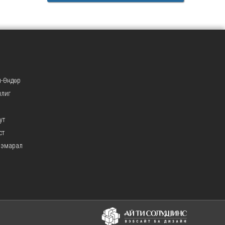
-Өндөр
нлиг
ут
ст
ээмарал