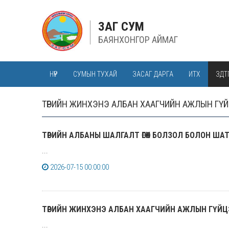
ЗАГ СУМ
БАЯНХОНГОР АЙМАГ
НҮҮР
СУМЫН ТУХАЙ
ЗАСАГ ДАРГА
ИТХ
ЗДТ
ТӨРИЙН ЖИНХЭНЭ АЛБАН ХААГЧИЙН АЖЛЫН ГҮЙ
ТӨРИЙН АЛБАНЫ ШАЛГАЛТ ӨГӨХ БОЛЗОЛ БОЛОН Ш
...
2026-07-15 00:00:00
ТӨРИЙН ЖИНХЭНЭ АЛБАН ХААГЧИЙН АЖЛЫН ГҮЙЦ
...