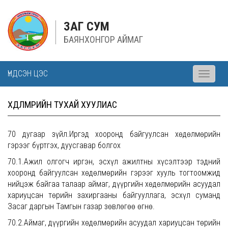
ЗАГ СУМ
БАЯНХОНГОР АЙМАГ
ҮНДСЭН ЦЭС
Toggle
navigati
ХӨДӨЛМӨРИЙН ТУХАЙ ХУУЛИАС
70 дугаар зүйл.Иргэд хооронд байгуулсан хөдөлмөрийн
гэрээг бүртгэх, дуусгавар болгох
70.1.Ажил олгогч иргэн, эсхүл ажилтны хүсэлтээр тэдний
хооронд байгуулсан хөдөлмөрийн гэрээг хууль тогтоомжид
нийцэж байгаа талаар аймаг, дүүргийн хөдөлмөрийн асуудал
хариуцсан төрийн захиргааны байгууллага, эсхүл суманд
Засаг даргын Тамгын газар зөвлөгөө өгнө.
70.2.Аймаг, дүүргийн хөдөлмөрийн асуудал хариуцсан төрийн