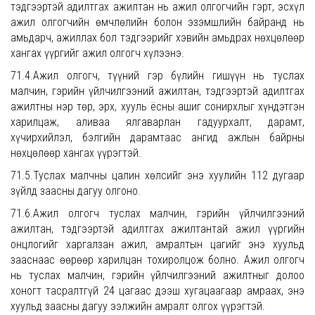
тэдгээртэй адилтгах ажилтан нь ажил олгогчийн гэрт, эсхүл
ажил олгогчийн өмчлөлийн болон эзэмшлийн байранд нь
амьдарч, ажиллах бол тэдгээрийг хэвийн амьдрах нөхцөлөөр
хангах үүргийг ажил олгогч хүлээнэ.
71.4.Ажил олгогч, түүний гэр бүлийн гишүүн нь туслах
малчин, гэрийн үйлчилгээний ажилтан, тэдгээртэй адилтгах
ажилтны нэр төр, эрх, хууль ёсны ашиг сонирхлыг хүндэтгэн
харилцаж, аливаа ялгаварлан гадуурхалт, дарамт,
хүчирхийлэл, бэлгийн дарамтаас ангид ажлын байрны
нөхцөлөөр хангах үүрэгтэй.
71.5.Туслах малчны цалин хөлсийг энэ хуулийн 112 дугаар
зүйлд заасны дагуу олгоно.
71.6.Ажил олгогч туслах малчин, гэрийн үйлчилгээний
ажилтан, тэдгээртэй адилтгах ажилтантай ажил үүргийн
онцлогийг харгалзан ажил, амралтын цагийг энэ хуульд
зааснаас өөрөөр харилцан тохиролцож болно. Ажил олгогч
нь туслах малчин, гэрийн үйлчилгээний ажилтныг долоо
хоногт тасралтгүй 24 цагаас дээш хугацаагаар амраах, энэ
хуульд заасны дагуу ээлжийн амралт олгох үүрэгтэй.