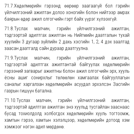
71.7.Хөдөлмөрийн гэрээнд өөрөөр заагаагүй бол гэрийн
үйлчилгээний ажилтан долоо хоногийн болон нийтээр амрах
баярын өдөр ажил олгогчийн гэрт байх үүрэг хүлээхгүй.
71.8.Туслах малчин, гэрийн үйлчилгээний ажилтан,
тэдгээртэй адилтгах ажилтан нь Нийгмийн даатгалын тухай
хуулийн 3 дугаар зүйлийн 2 дахь хэсгийн 1, 2, 4 дэх заалтад
заасан даатгалд сайн дураар даатгуулна.
71.9.Туслах малчин, гэрийн үйлчилгээний ажилтан,
тэдгээртэй адилтгах ажилтантай байгуулах хөдөлмөрийн
гэрээний загварыг ажилтны болон ажил олгогчийн эрх, хууль
ёсны ашиг сонирхлыг төлөөлөн хамгаалах байгууллагын
саналыг харгалзан хөдөлмөрийн асуудал эрхэлсэн Засгийн
газрын гишүүн батална.
71.10.Туслах малчин, гэрийн үйлчилгээний ажилтан,
тэдгээртэй адилтгах ажилтан энэ хуульд тусгайлан зааснаас
бусад тохиолдолд холбогдох хөдөлмөрийн хууль тогтоомж,
хамтын гэрээ, хамтын хэлэлцээр, хөдөлмөрийн дотоод хэм
хэмжээг нэгэн адил мөрдөнө.