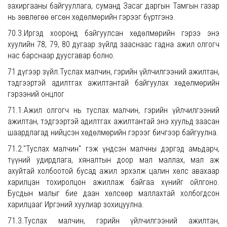
захиргааны байгууллага, суманд Засаг даргын Тамгын газар
нь зөвлөгөө өгсөн хөдөлмөрийн гэрээг бүртгэнэ.
70.3.Иргэд хооронд байгуулсан хөдөлмөрийн гэрээ энэ
хуулийн 78, 79, 80 дугаар зүйлд зааснаас гадна ажил олгогч
нас барснаар дуусгавар болно.
71 дүгээр зүйл.Туслах малчин, гэрийн үйлчилгээний ажилтан,
тэдгээртэй адилтгах ажилтантай байгуулах хөдөлмөрийн
гэрээний онцлог
71.1.Ажил олгогч нь туслах малчин, гэрийн үйлчилгээний
ажилтан, тэдгээртэй адилтгах ажилтантай энэ хуульд заасан
шаардлагад нийцсэн хөдөлмөрийн гэрээг бичгээр байгуулна.
71.2."Туслах малчин" гэж үндсэн малчны дэргэд амьдарч,
түүний удирдлага, хяналтын доор мал маллах, мал аж
ахуйтай холбоотой бусад ажил эрхэлж цалин хөлс авахаар
харилцан тохиролцон ажиллаж байгаа хүнийг ойлгоно.
Бусдын малыг бие даан хөлсөөр маллахтай холбогдсон
харилцааг Иргэний хуулиар зохицуулна.
71.3.Туслах малчин, гэрийн үйлчилгээний ажилтан,